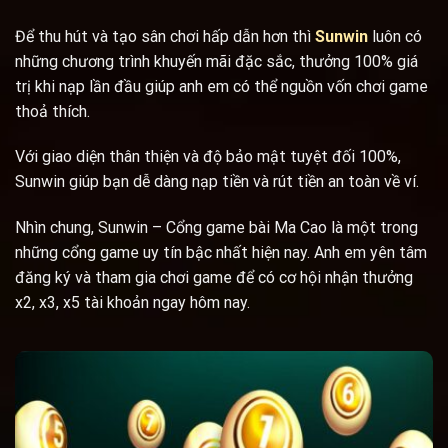
Để thu hút và tạo sân chơi hấp dẫn hơn thì
Sunwin
luôn có
những chương trình khuyến mãi đặc sắc, thưởng 100% giá
trị khi nạp lần đầu giúp anh em có thể nguồn vốn chơi game
thoả thích.
Với giao diện thân thiện và độ bảo mật tuyệt đối 100%,
Sunwin giúp bạn dễ dàng nạp tiền và rút ​​tiền an toàn về ví.
Nhìn chung, Sunwin – Cổng game bài Ma Cao là một trong
những cổng game uy tín bậc nhất hiện nay. Anh em yên tâm
đăng ký và tham gia chơi game để có cơ hội nhận thưởng
x2, x3, x5 tài khoản ngay hôm nay.